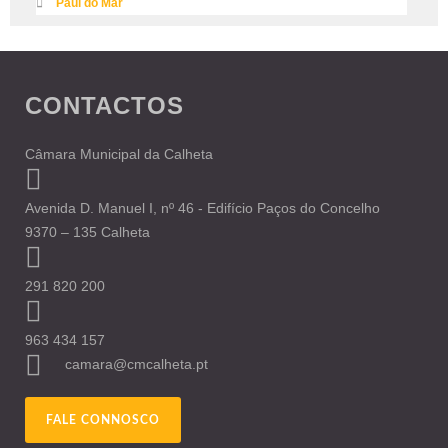
Paúl do Mar
CONTACTOS
Câmara Municipal da Calheta
Avenida D. Manuel I, nº 46 - Edifício Paços do Concelho
9370 – 135 Calheta
291 820 200
963 434 157
camara@cmcalheta.pt
FALE CONNOSCO