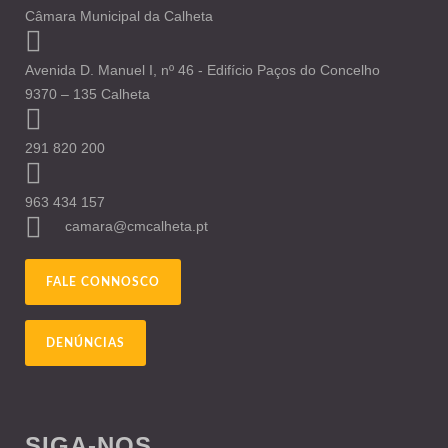
Câmara Municipal da Calheta
Avenida D. Manuel I, nº 46 - Edifício Paços do Concelho
9370 – 135 Calheta
291 820 200
963 434 157
camara@cmcalheta.pt
FALE CONNOSCO
DENÚNCIAS
SIGA-NOS