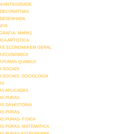
A ANTIGUIDADE
 DECORATIVAS
 DESENHADA
FIA
GRAFIA- MAPAS
CA ARTISTICA
A E ECONOMIA EM GERAL
IA ECONOMICA
A PURAS-QUIMICA
A SOCIAIS
A SOCIAIS -SOCIOLOGIA
AS
AS APLICADAS
AS PURAS
AS DA HISTORIA
AS PURAS
AS PURAS- FISICA
AS PURAS- MATEMATICA
IAS PURAS-ASTRONOMIA