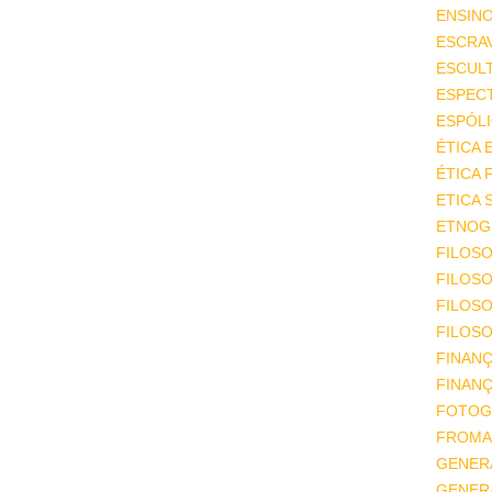
ENSIN
ESCRA
ESCUL
ESPEC
ESPÓL
ÉTICA 
ÉTICA 
ETICA 
ETNOGR
FILOSO
FILOSO
FILOS
FILOSO
FINAN
FINAN
FOTOG
FROMA
GENER
GENER