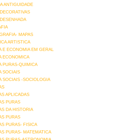
A ANTIGUIDADE
 DECORATIVAS
 DESENHADA
FIA
GRAFIA- MAPAS
CA ARTISTICA
A E ECONOMIA EM GERAL
IA ECONOMICA
A PURAS-QUIMICA
A SOCIAIS
A SOCIAIS -SOCIOLOGIA
AS
AS APLICADAS
AS PURAS
AS DA HISTORIA
AS PURAS
AS PURAS- FISICA
AS PURAS- MATEMATICA
IAS PURAS-ASTRONOMIA