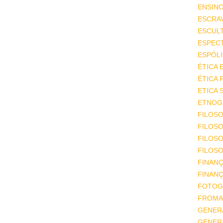
ENSIN
ESCRA
ESCUL
ESPEC
ESPÓL
ÉTICA 
ÉTICA 
ETICA 
ETNOGR
FILOSO
FILOSO
FILOS
FILOSO
FINAN
FINAN
FOTOG
FROMA
GENER
GENER