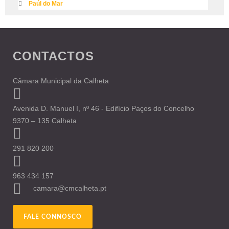
Paúl do Mar
CONTACTOS
Câmara Municipal da Calheta
Avenida D. Manuel I, nº 46 - Edifício Paços do Concelho
9370 – 135 Calheta
291 820 200
963 434 157
camara@cmcalheta.pt
FALE CONNOSCO