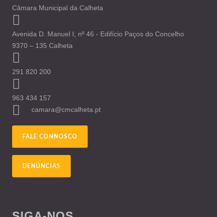
Câmara Municipal da Calheta
Avenida D. Manuel I, nº 46 - Edifício Paços do Concelho
9370 – 135 Calheta
291 820 200
963 434 157
camara@cmcalheta.pt
FALE CONNOSCO
DENÚNCIAS
SIGA-NOS