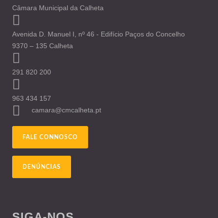
Câmara Municipal da Calheta
Avenida D. Manuel I, nº 46 - Edifício Paços do Concelho
9370 – 135 Calheta
291 820 200
963 434 157
camara@cmcalheta.pt
FALE CONNOSCO
DENÚNCIAS
SIGA-NOS