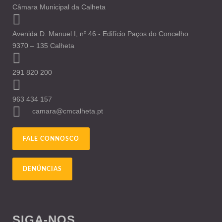
Câmara Municipal da Calheta
Avenida D. Manuel I, nº 46 - Edifício Paços do Concelho
9370 – 135 Calheta
291 820 200
963 434 157
camara@cmcalheta.pt
FALE CONNOSCO
DENÚNCIAS
SIGA-NOS