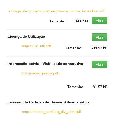
entrega_de_projecto_de_seguranca_contra_incendios.pdf
Abrir
Tamanho:
34.67 kB
Licença de Utilização
Abrir
requer_lic_util.pdf
Tamanho:
504.92 kB
Informação prévia - Viabilidade construtiva
Abrir
informacao_previa.pdf
Tamanho:
81.57 kB
Emissão de Certidão de Divisão Administrativa
requerimento_certidao_div_adm.pdf