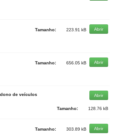
Abrir
Tamanho:
223.91 kB
Abrir
Tamanho:
656.05 kB
dono de veículos
Abrir
Tamanho:
128.76 kB
Abrir
Tamanho:
303.89 kB