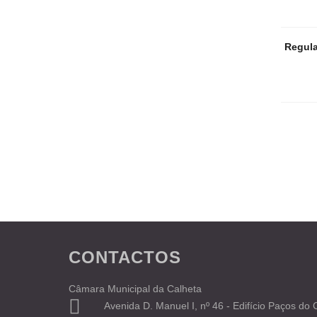
Regula
CONTACTOS
Câmara Municipal da Calheta
Avenida D. Manuel I, nº 46 - Edifício Paços do