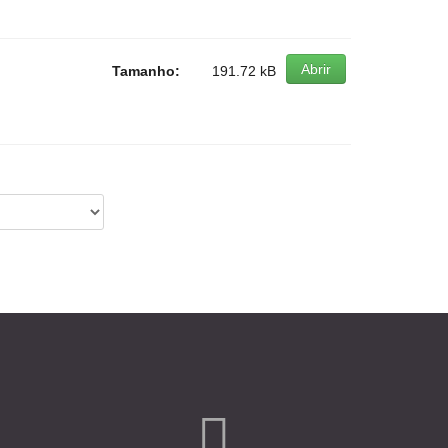
Abrir
Tamanho:
191.72 kB