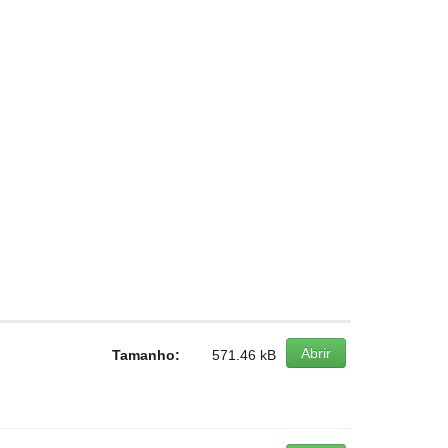
Abrir
Tamanho:
571.46 kB