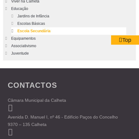
Viver na Calheta
Educação
Jardins de Infância
Escolas Básicas
Escola Secundária
Equipamentos
Top
Associativismo
Juventude
CONTACTOS
Câmara Municipal da Calheta
Avenida D. Manuel I, nº 46 - Edifício Paços do Concelho
9370 – 135 Calheta