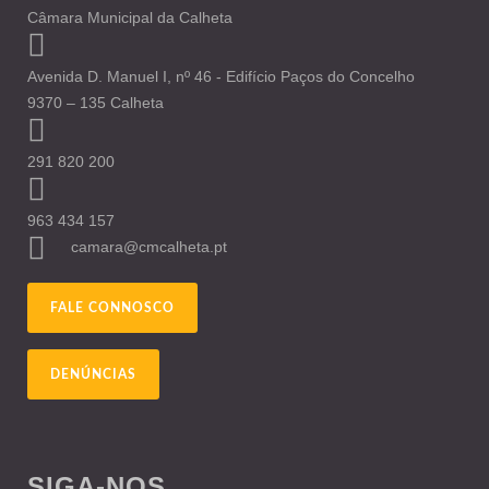
Câmara Municipal da Calheta
Avenida D. Manuel I, nº 46 - Edifício Paços do Concelho
9370 – 135 Calheta
291 820 200
963 434 157
camara@cmcalheta.pt
FALE CONNOSCO
DENÚNCIAS
SIGA-NOS