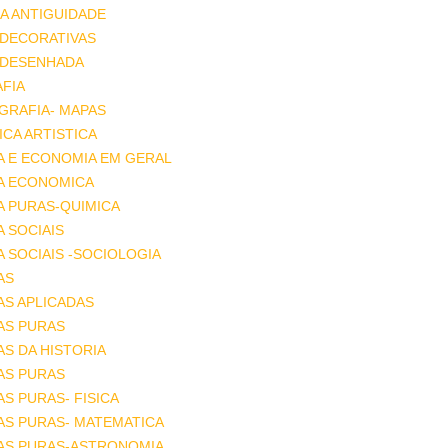
A ANTIGUIDADE
 DECORATIVAS
 DESENHADA
FIA
GRAFIA- MAPAS
CA ARTISTICA
A E ECONOMIA EM GERAL
IA ECONOMICA
A PURAS-QUIMICA
A SOCIAIS
A SOCIAIS -SOCIOLOGIA
AS
AS APLICADAS
AS PURAS
AS DA HISTORIA
AS PURAS
AS PURAS- FISICA
AS PURAS- MATEMATICA
IAS PURAS-ASTRONOMIA