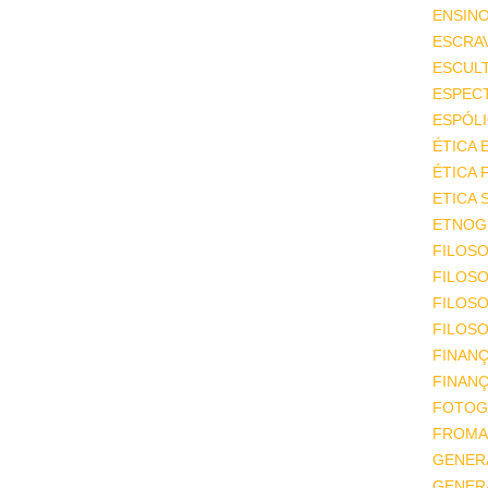
ENSIN
ESCRA
ESCUL
ESPEC
ESPÓL
ÉTICA 
ÉTICA 
ETICA 
ETNOGR
FILOSO
FILOSO
FILOS
FILOSO
FINAN
FINAN
FOTOG
FROMA
GENER
GENER