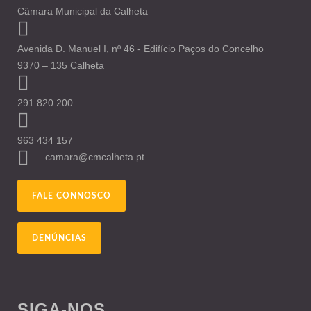
Câmara Municipal da Calheta
Avenida D. Manuel I, nº 46 - Edifício Paços do Concelho
9370 – 135 Calheta
291 820 200
963 434 157
camara@cmcalheta.pt
FALE CONNOSCO
DENÚNCIAS
SIGA-NOS