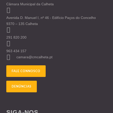
Câmara Municipal da Calheta
Avenida D. Manuel I, nº 46 - Edifício Paços do Concelho
9370 – 135 Calheta
291 820 200
963 434 157
camara@cmcalheta.pt
FALE CONNOSCO
DENÚNCIAS
SIGA-NOS