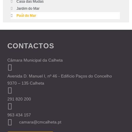
Casa das Mudas
Jardim do Mar
Paúl do Mar
CONTACTOS
Câmara Municipal da Calheta
Avenida D. Manuel I, nº 46 - Edifício Paços do Concelho
9370 – 135 Calheta
291 820 200
963 434 157
camara@cmcalheta.pt