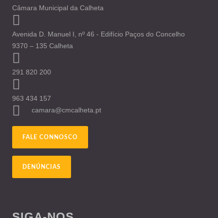
Câmara Municipal da Calheta
Avenida D. Manuel I, nº 46 - Edifício Paços do Concelho
9370 – 135 Calheta
291 820 200
963 434 157
camara@cmcalheta.pt
FALE CONNOSCO
DENÚNCIAS
SIGA-NOS