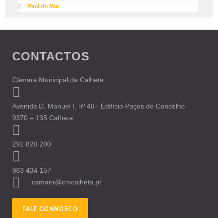
Paúl do Mar
CONTACTOS
Câmara Municipal da Calheta
Avenida D. Manuel I, nº 46 - Edifício Paços do Concelho
9370 – 135 Calheta
291 820 200
963 434 157
camara@cmcalheta.pt
FALE CONNOSCO