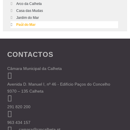
Arco da Calheta
Casa das Mudas
Jardim do Mar
Paúl do Mar
CONTACTOS
Câmara Municipal da Calheta
Avenida D. Manuel I, nº 46 - Edifício Paços do Concelho
9370 – 135 Calheta
291 820 200
963 434 157
camara@cmcalheta.pt