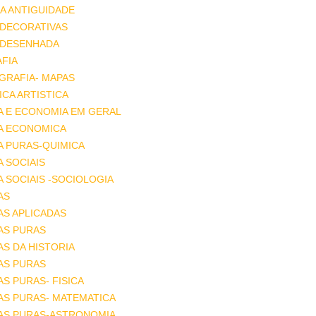
A ANTIGUIDADE
 DECORATIVAS
 DESENHADA
FIA
GRAFIA- MAPAS
CA ARTISTICA
A E ECONOMIA EM GERAL
IA ECONOMICA
A PURAS-QUIMICA
A SOCIAIS
A SOCIAIS -SOCIOLOGIA
AS
AS APLICADAS
AS PURAS
AS DA HISTORIA
AS PURAS
AS PURAS- FISICA
AS PURAS- MATEMATICA
IAS PURAS-ASTRONOMIA