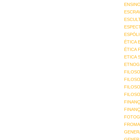
ENSIN
ESCRA
ESCUL
ESPEC
ESPÓL
ÉTICA 
ÉTICA 
ETICA 
ETNOGR
FILOSO
FILOSO
FILOS
FILOSO
FINAN
FINAN
FOTOG
FROMA
GENER
GENER