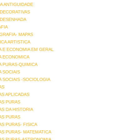
A ANTIGUIDADE
 DECORATIVAS
 DESENHADA
FIA
GRAFIA- MAPAS
CA ARTISTICA
A E ECONOMIA EM GERAL
IA ECONOMICA
A PURAS-QUIMICA
A SOCIAIS
A SOCIAIS -SOCIOLOGIA
AS
AS APLICADAS
AS PURAS
AS DA HISTORIA
AS PURAS
AS PURAS- FISICA
AS PURAS- MATEMATICA
IAS PURAS-ASTRONOMIA