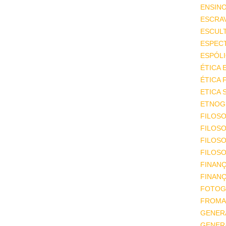
ENSIN
ESCRA
ESCUL
ESPEC
ESPÓL
ÉTICA 
ÉTICA 
ETICA 
ETNOGR
FILOSO
FILOSO
FILOS
FILOSO
FINAN
FINAN
FOTOG
FROMA
GENER
GENER