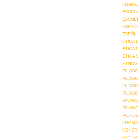
ENSIN
ESCRA
ESCUL
ESPEC
ESPÓL
ÉTICA 
ÉTICA 
ETICA 
ETNOGR
FILOSO
FILOSO
FILOS
FILOSO
FINAN
FINAN
FOTOG
FROMA
GENER
GENER