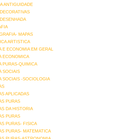
A ANTIGUIDADE
 DECORATIVAS
 DESENHADA
FIA
GRAFIA- MAPAS
CA ARTISTICA
A E ECONOMIA EM GERAL
IA ECONOMICA
A PURAS-QUIMICA
A SOCIAIS
A SOCIAIS -SOCIOLOGIA
AS
AS APLICADAS
AS PURAS
AS DA HISTORIA
AS PURAS
AS PURAS- FISICA
AS PURAS- MATEMATICA
IAS PURAS-ASTRONOMIA