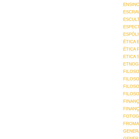
ENSIN
ESCRA
ESCUL
ESPEC
ESPÓL
ÉTICA 
ÉTICA 
ETICA 
ETNOGR
FILOSO
FILOSO
FILOS
FILOSO
FINAN
FINAN
FOTOG
FROMA
GENER
GENER