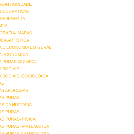
A ANTIGUIDADE
 DECORATIVAS
 DESENHADA
FIA
GRAFIA- MAPAS
CA ARTISTICA
A E ECONOMIA EM GERAL
IA ECONOMICA
A PURAS-QUIMICA
A SOCIAIS
A SOCIAIS -SOCIOLOGIA
AS
AS APLICADAS
AS PURAS
AS DA HISTORIA
AS PURAS
AS PURAS- FISICA
AS PURAS- MATEMATICA
IAS PURAS-ASTRONOMIA