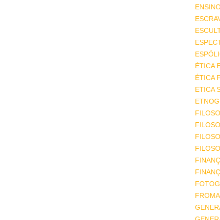
ENSIN
ESCRA
ESCUL
ESPEC
ESPÓL
ÉTICA 
ÉTICA 
ETICA 
ETNOGR
FILOSO
FILOSO
FILOS
FILOSO
FINAN
FINAN
FOTOG
FROMA
GENER
GENER