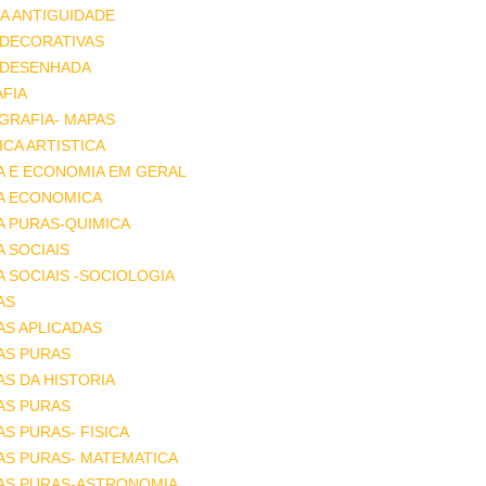
A ANTIGUIDADE
 DECORATIVAS
 DESENHADA
FIA
GRAFIA- MAPAS
CA ARTISTICA
A E ECONOMIA EM GERAL
IA ECONOMICA
A PURAS-QUIMICA
A SOCIAIS
A SOCIAIS -SOCIOLOGIA
AS
AS APLICADAS
AS PURAS
AS DA HISTORIA
AS PURAS
AS PURAS- FISICA
AS PURAS- MATEMATICA
IAS PURAS-ASTRONOMIA