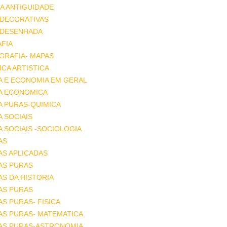
A ANTIGUIDADE
 DECORATIVAS
 DESENHADA
FIA
GRAFIA- MAPAS
CA ARTISTICA
A E ECONOMIA EM GERAL
IA ECONOMICA
A PURAS-QUIMICA
A SOCIAIS
A SOCIAIS -SOCIOLOGIA
AS
AS APLICADAS
AS PURAS
AS DA HISTORIA
AS PURAS
AS PURAS- FISICA
AS PURAS- MATEMATICA
IAS PURAS-ASTRONOMIA