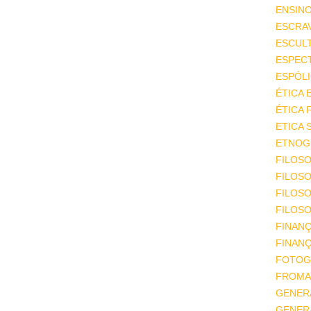
ENSIN
ESCRA
ESCUL
ESPEC
ESPÓL
ÉTICA 
ÉTICA 
ETICA 
ETNOGR
FILOSO
FILOSO
FILOS
FILOSO
FINAN
FINAN
FOTOG
FROMA
GENER
GENER