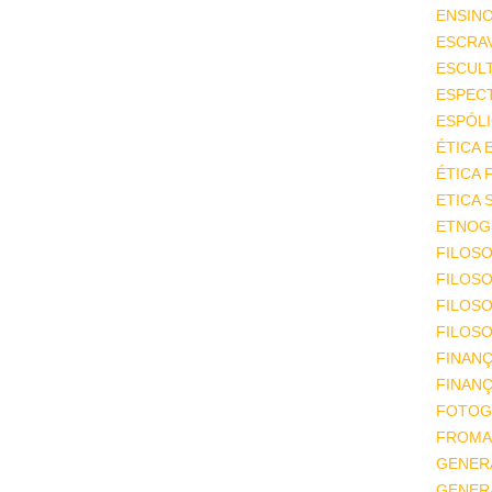
ENSIN
ESCRA
ESCUL
ESPEC
ESPÓL
ÉTICA 
ÉTICA 
ETICA 
ETNOGR
FILOSO
FILOSO
FILOS
FILOSO
FINAN
FINAN
FOTOG
FROMA
GENER
GENER