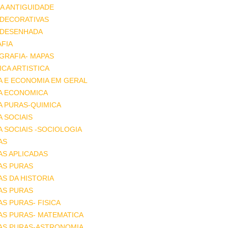
A ANTIGUIDADE
 DECORATIVAS
 DESENHADA
FIA
GRAFIA- MAPAS
CA ARTISTICA
A E ECONOMIA EM GERAL
IA ECONOMICA
A PURAS-QUIMICA
A SOCIAIS
A SOCIAIS -SOCIOLOGIA
AS
AS APLICADAS
AS PURAS
AS DA HISTORIA
AS PURAS
AS PURAS- FISICA
AS PURAS- MATEMATICA
IAS PURAS-ASTRONOMIA