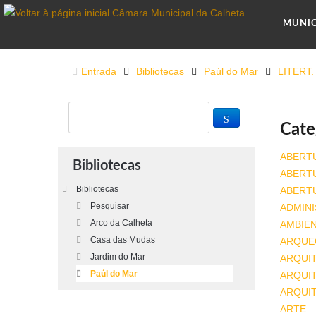
MUNI
Entrada
Bibliotecas
Paúl do Mar
LITERT
Cate
ABERT
Bibliotecas
ABERT
Bibliotecas
ABERT
Pesquisar
ADMINI
Arco da Calheta
AMBIE
Casa das Mudas
ARQUE
Jardim do Mar
ARQUI
Paúl do Mar
ARQUIT
ARQUI
ARTE