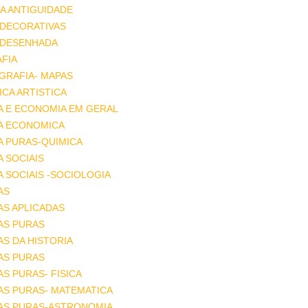
A ANTIGUIDADE
 DECORATIVAS
 DESENHADA
FIA
GRAFIA- MAPAS
CA ARTISTICA
A E ECONOMIA EM GERAL
IA ECONOMICA
A PURAS-QUIMICA
A SOCIAIS
A SOCIAIS -SOCIOLOGIA
AS
AS APLICADAS
AS PURAS
AS DA HISTORIA
AS PURAS
AS PURAS- FISICA
AS PURAS- MATEMATICA
IAS PURAS-ASTRONOMIA