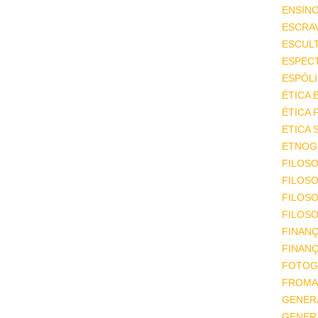
ENSIN
ESCRA
ESCUL
ESPEC
ESPÓL
ÉTICA 
ÉTICA 
ETICA 
ETNOGR
FILOSO
FILOSO
FILOS
FILOSO
FINAN
FINAN
FOTOG
FROMA
GENER
GENER