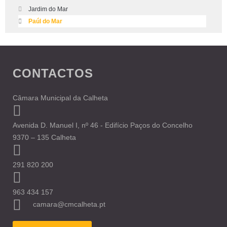
Jardim do Mar
Paúl do Mar
CONTACTOS
Câmara Municipal da Calheta
Avenida D. Manuel I, nº 46 - Edifício Paços do Concelho
9370 – 135 Calheta
291 820 200
963 434 157
camara@cmcalheta.pt