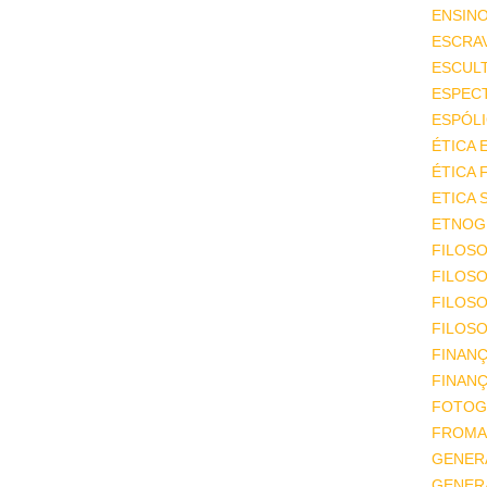
ENSIN
ESCRA
ESCUL
ESPEC
ESPÓL
ÉTICA 
ÉTICA 
ETICA 
ETNOGR
FILOSO
FILOSO
FILOS
FILOSO
FINAN
FINAN
FOTOG
FROMA
GENER
GENER