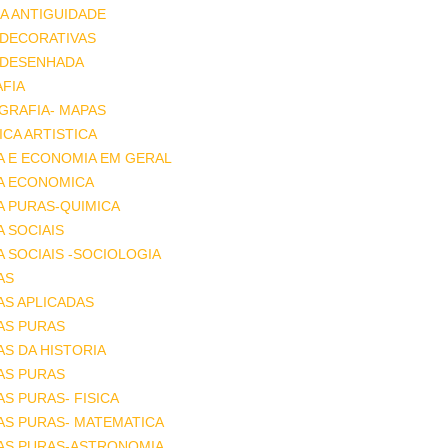
A ANTIGUIDADE
 DECORATIVAS
 DESENHADA
FIA
GRAFIA- MAPAS
CA ARTISTICA
A E ECONOMIA EM GERAL
IA ECONOMICA
A PURAS-QUIMICA
A SOCIAIS
A SOCIAIS -SOCIOLOGIA
AS
AS APLICADAS
AS PURAS
AS DA HISTORIA
AS PURAS
AS PURAS- FISICA
AS PURAS- MATEMATICA
IAS PURAS-ASTRONOMIA