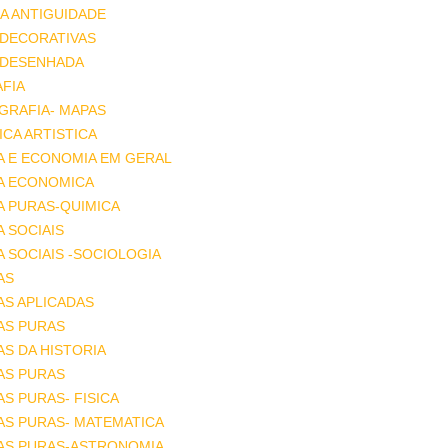
A ANTIGUIDADE
 DECORATIVAS
 DESENHADA
FIA
GRAFIA- MAPAS
CA ARTISTICA
A E ECONOMIA EM GERAL
IA ECONOMICA
A PURAS-QUIMICA
A SOCIAIS
A SOCIAIS -SOCIOLOGIA
AS
AS APLICADAS
AS PURAS
AS DA HISTORIA
AS PURAS
AS PURAS- FISICA
AS PURAS- MATEMATICA
IAS PURAS-ASTRONOMIA