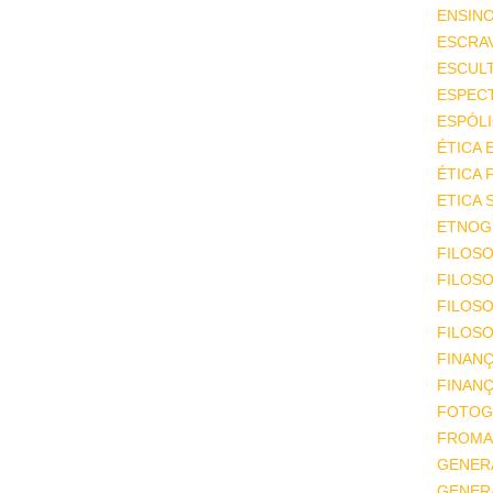
ENSIN
ESCRA
ESCUL
ESPEC
ESPÓL
ÉTICA 
ÉTICA 
ETICA 
ETNOGR
FILOSO
FILOSO
FILOS
FILOSO
FINAN
FINAN
FOTOG
FROMA
GENER
GENER