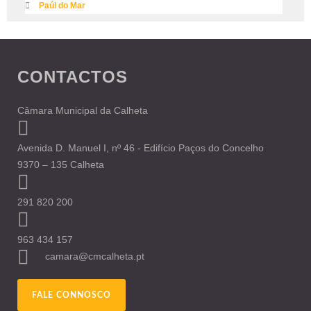
Paúl do Mar
CONTACTOS
Câmara Municipal da Calheta
Avenida D. Manuel I, nº 46 - Edifício Paços do Concelho
9370 – 135 Calheta
291 820 200
963 434 157
camara@cmcalheta.pt
FALE CONNOSCO