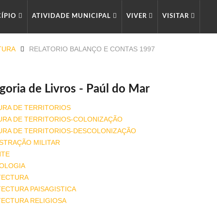
CÍPIO
ATIVIDADE MUNICIPAL
VIVER
VISITAR
TURA
RELATORIO BALANÇO E CONTAS 1997
goria de Livros - Paúl do Mar
URA DE TERRITORIOS
URA DE TERRITORIOS-COLONIZAÇÃO
URA DE TERRITORIOS-DESCOLONIZAÇÃO
STRAÇÃO MILITAR
NTE
OLOGIA
TECTURA
ECTURA PAISAGISTICA
TECTURA RELIGIOSA