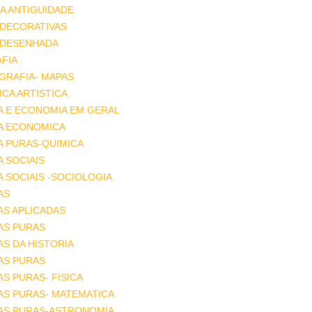
A ANTIGUIDADE
 DECORATIVAS
 DESENHADA
FIA
GRAFIA- MAPAS
CA ARTISTICA
A E ECONOMIA EM GERAL
IA ECONOMICA
A PURAS-QUIMICA
A SOCIAIS
A SOCIAIS -SOCIOLOGIA
AS
AS APLICADAS
AS PURAS
AS DA HISTORIA
AS PURAS
AS PURAS- FISICA
AS PURAS- MATEMATICA
IAS PURAS-ASTRONOMIA