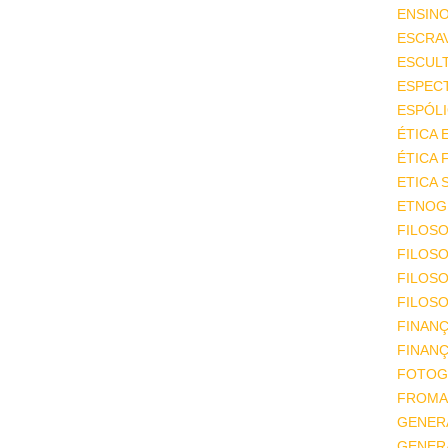
ENSIN
ESCRA
ESCUL
ESPEC
ESPÓL
ÉTICA 
ÉTICA 
ETICA 
ETNOGR
FILOSO
FILOSO
FILOS
FILOSO
FINAN
FINAN
FOTOG
FROMA
GENER
GENER