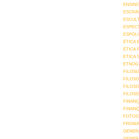
ENSIN
ESCRA
ESCUL
ESPEC
ESPÓL
ÉTICA 
ÉTICA 
ETICA 
ETNOGR
FILOSO
FILOSO
FILOS
FILOSO
FINAN
FINAN
FOTOG
FROMA
GENER
GENER