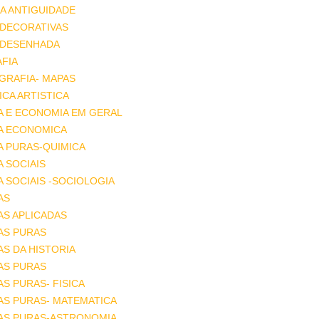
A ANTIGUIDADE
 DECORATIVAS
 DESENHADA
FIA
GRAFIA- MAPAS
CA ARTISTICA
A E ECONOMIA EM GERAL
IA ECONOMICA
A PURAS-QUIMICA
A SOCIAIS
A SOCIAIS -SOCIOLOGIA
AS
AS APLICADAS
AS PURAS
AS DA HISTORIA
AS PURAS
AS PURAS- FISICA
AS PURAS- MATEMATICA
IAS PURAS-ASTRONOMIA