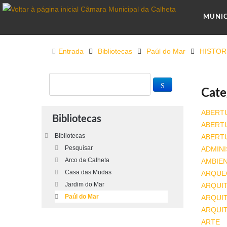
MUNI
Entrada
Bibliotecas
Paúl do Mar
HISTOR
Cate
ABERT
Bibliotecas
ABERT
Bibliotecas
ABERT
Pesquisar
ADMINI
Arco da Calheta
AMBIE
Casa das Mudas
ARQUE
Jardim do Mar
ARQUI
Paúl do Mar
ARQUIT
ARQUI
ARTE