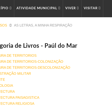
CÍPIO
ATIVIDADE MUNICIPAL
VIVER
VISITAR
RSOS
AS LETRAS, A MINHA RESPIRAÇÃO
goria de Livros - Paúl do Mar
URA DE TERRITORIOS
URA DE TERRITORIOS-COLONIZAÇÃO
URA DE TERRITORIOS-DESCOLONIZAÇÃO
STRAÇÃO MILITAR
NTE
OLOGIA
TECTURA
ECTURA PAISAGISTICA
TECTURA RELIGIOSA