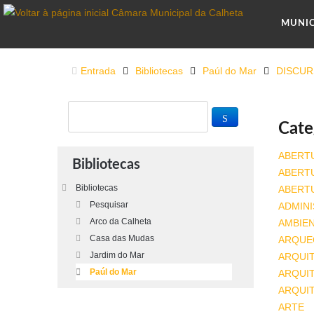
MUNI
Entrada
Bibliotecas
Paúl do Mar
DISCU
Cate
ABERT
Bibliotecas
ABERT
Bibliotecas
ABERT
Pesquisar
ADMINI
Arco da Calheta
AMBIE
Casa das Mudas
ARQUE
Jardim do Mar
ARQUI
Paúl do Mar
ARQUIT
ARQUI
ARTE