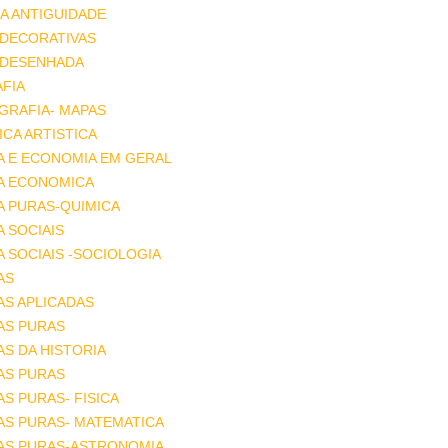
A ANTIGUIDADE
 DECORATIVAS
 DESENHADA
FIA
GRAFIA- MAPAS
CA ARTISTICA
A E ECONOMIA EM GERAL
IA ECONOMICA
A PURAS-QUIMICA
A SOCIAIS
A SOCIAIS -SOCIOLOGIA
AS
AS APLICADAS
AS PURAS
AS DA HISTORIA
AS PURAS
AS PURAS- FISICA
AS PURAS- MATEMATICA
IAS PURAS-ASTRONOMIA