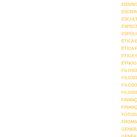
ENSIN
ESCRA
ESCUL
ESPEC
ESPÓL
ÉTICA 
ÉTICA 
ETICA 
ETNOGR
FILOSO
FILOSO
FILOS
FILOSO
FINAN
FINAN
FOTOG
FROMA
GENER
GENER