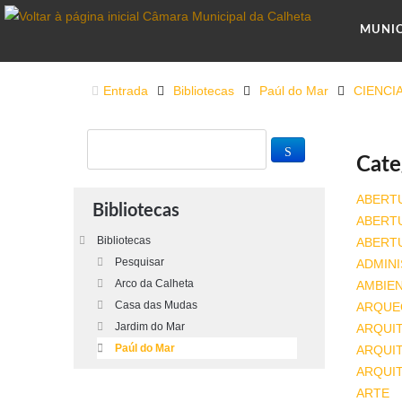
MUNI
Entrada
Bibliotecas
Paúl do Mar
CIENCI
Cate
ABERT
Bibliotecas
ABERT
Bibliotecas
ABERT
Pesquisar
ADMINI
Arco da Calheta
AMBIE
Casa das Mudas
ARQUE
Jardim do Mar
ARQUI
Paúl do Mar
ARQUIT
ARQUI
ARTE