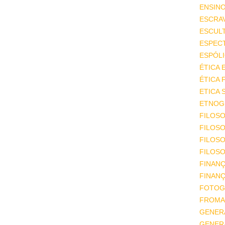
ENSIN
ESCRA
ESCUL
ESPEC
ESPÓL
ÉTICA 
ÉTICA 
ETICA 
ETNOGR
FILOSO
FILOSO
FILOS
FILOSO
FINAN
FINAN
FOTOG
FROMA
GENER
GENER