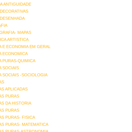
A ANTIGUIDADE
 DECORATIVAS
 DESENHADA
FIA
GRAFIA- MAPAS
CA ARTISTICA
A E ECONOMIA EM GERAL
IA ECONOMICA
A PURAS-QUIMICA
A SOCIAIS
A SOCIAIS -SOCIOLOGIA
AS
AS APLICADAS
AS PURAS
AS DA HISTORIA
AS PURAS
AS PURAS- FISICA
AS PURAS- MATEMATICA
IAS PURAS-ASTRONOMIA