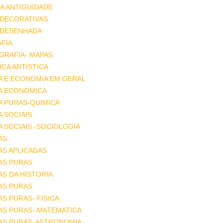
A ANTIGUIDADE
 DECORATIVAS
 DESENHADA
FIA
GRAFIA- MAPAS
CA ARTISTICA
A E ECONOMIA EM GERAL
IA ECONOMICA
A PURAS-QUIMICA
A SOCIAIS
A SOCIAIS -SOCIOLOGIA
AS
AS APLICADAS
AS PURAS
AS DA HISTORIA
AS PURAS
AS PURAS- FISICA
AS PURAS- MATEMATICA
IAS PURAS-ASTRONOMIA