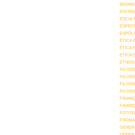
ENSIN
ESCRA
ESCUL
ESPEC
ESPÓL
ÉTICA 
ÉTICA 
ETICA 
ETNOGR
FILOSO
FILOSO
FILOS
FILOSO
FINAN
FINAN
FOTOG
FROMA
GENER
GENER