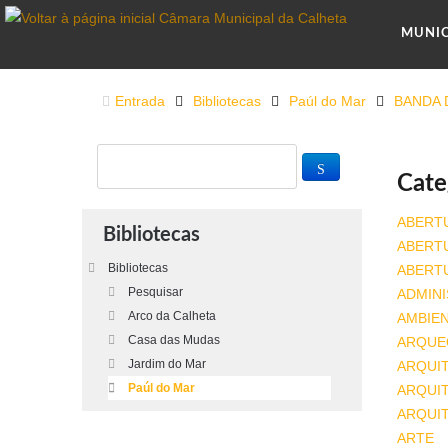
MUNI
Entrada
Bibliotecas
Paúl do Mar
BANDA 
Cate
ABERT
Bibliotecas
ABERT
Bibliotecas
ABERT
Pesquisar
ADMINI
Arco da Calheta
AMBIE
Casa das Mudas
ARQUE
Jardim do Mar
ARQUI
Paúl do Mar
ARQUIT
ARQUI
ARTE