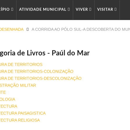
CÍPIO
ATIVIDADE MUNICIPAL
VIVER
VISITAR
DESENHADA
A CORRIDA AO PÓLO SUL-A DESCOBERTA DO MU
goria de Livros - Paúl do Mar
URA DE TERRITORIOS
URA DE TERRITORIOS-COLONIZAÇÃO
URA DE TERRITORIOS-DESCOLONIZAÇÃO
STRAÇÃO MILITAR
NTE
OLOGIA
TECTURA
ECTURA PAISAGISTICA
TECTURA RELIGIOSA