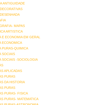
A ANTIGUIDADE
 DECORATIVAS
 DESENHADA
FIA
GRAFIA- MAPAS
CA ARTISTICA
A E ECONOMIA EM GERAL
IA ECONOMICA
A PURAS-QUIMICA
A SOCIAIS
A SOCIAIS -SOCIOLOGIA
AS
AS APLICADAS
AS PURAS
AS DA HISTORIA
AS PURAS
AS PURAS- FISICA
AS PURAS- MATEMATICA
IAS PURAS-ASTRONOMIA