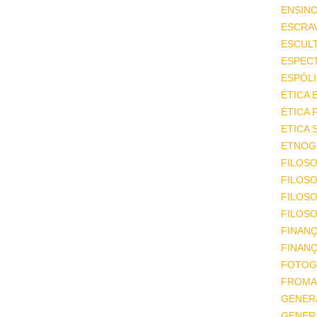
ENSIN
ESCRA
ESCUL
ESPEC
ESPÓL
ÉTICA 
ÉTICA 
ETICA 
ETNOGR
FILOSO
FILOSO
FILOS
FILOSO
FINAN
FINAN
FOTOG
FROMA
GENER
GENER