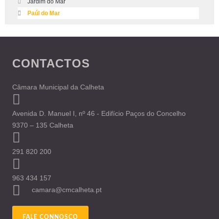
Jardim do Mar
Paúl do Mar
CONTACTOS
Câmara Municipal da Calheta
Avenida D. Manuel I, nº 46 - Edifício Paços do Concelho
9370 – 135 Calheta
291 820 200
963 434 157
camara@cmcalheta.pt
FALE CONNOSCO