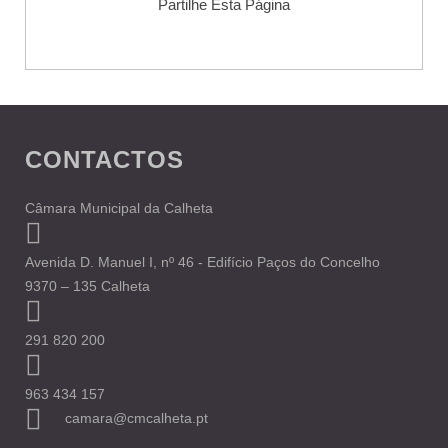
Partilhe Esta Página
CONTACTOS
Câmara Municipal da Calheta
Avenida D. Manuel I, nº 46 - Edifício Paços do Concelho
9370 – 135 Calheta
291 820 200
963 434 157
camara@cmcalheta.pt