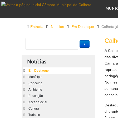
MUNI
Entrada
Noticias
Em Destaque
Calheta j
Calh
A Calhe
das div
Notícias
Câmara 
represe
Em Destaque
pedagóg
Munícipio
No mesm
Concelho
semanas
Ambiente
concelh
Educação
Acção Social
Destaqu
Cultura
diferen
Turismo
Junho.