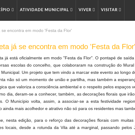
CÍPIO
ATIVIDADE MUNICIPAL
VIVER
VISITAR
á se encontra em modo 'Festa da Flor'
eta já se encontra em modo 'Festa da Flor
ta já está oficialmente em modo "Festa da Flor". O pontapé de saída f
ersas escolas do concelho, que colaboraram
na construção do Mural 
Municipal. Um projeto que tem vindo a marcar este evento ao longo do
nta não só um momento de união e partilha, mas também a esperança
ica que valoriza a consciência ambiental e o respeito pelos espaços v
o dia, deram-se a conhecer, também, as decorações florais que irão
. O Município volta, assim, a associar-se a esta festividade region
o ainda mais acolhedor e atrativo não só para os residentes mas també
e, nesta edição, para o reforço das decorações florais com muita
tes locais, desde a rotunda da Vila até a marginal, passando pelo