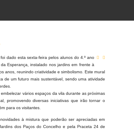
'
oi dado esta sexta-feira pelos alunos do 4.º ano
da Esperança, instalado nos jardins em frente à
s anos, reunindo criatividade e simbolismo. Este mural
 de um futuro mais sustentável, sendo uma atividade
erdes.
 embelezar vários espaços da vila durante as próximas
al, promovendo diversas iniciativas que irão tornar o
m para os visitantes.
s novidades à mistura que poderão ser apreciadas em
s Jardins dos Paços do Concelho e pela Praceta 24 de