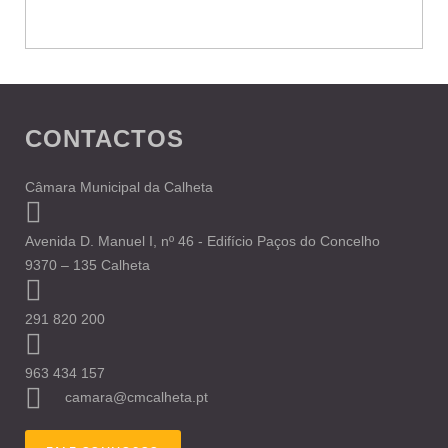
CONTACTOS
Câmara Municipal da Calheta
Avenida D. Manuel I, nº 46 - Edifício Paços do Concelho
9370 – 135 Calheta
291 820 200
963 434 157
camara@cmcalheta.pt