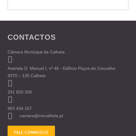
CONTACTOS
Câmara Municipal da Calheta
Avenida D. Manuel I, nº 46 - Edifício Paços do Concelho
9370 – 135 Calheta
291 820 200
963 434 157
camara@cmcalheta.pt
FALE CONNOSCO