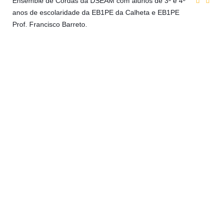
Ensemble de Cordas da DSEAM com alunos de 3º e 4º
anos de escolaridade da EB1PE da Calheta e EB1PE
Prof. Francisco Barreto.