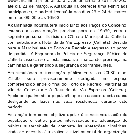
www.cmcalheta.pt
,
ou ainda através do telefone 291 820 200,
até dia 21 de março. A Autarquia irá oferecer uma t-shirt aos
participantes, e poderá levantá-la nos dias 23 e 24 de março,
entre as 09h00 e as 16h00.
A caminhada noturna terá início junto aos Paços do Concelho,
estando a concentração prevista para as 19h30, com o
seguinte percurso: Edifício da Câmara Municipal da Calheta,
com subida até à Rotunda da Via Expresso (Calheta), descida
para a Marginal até ao Porto de Recreio e regresso ao ponto
de partida. A Esquadra da Polícia de Segurança Pública da
Calheta associa-se a esta iniciativa, marcando presença na
caminhada e garantindo a segurança dos transeuntes.
Em simultâneo a iluminação pública entre as 20h30 e as
21h30, será provisoriamente desligada no espaço
compreendido entre o final do Porto de Recreio, Marginal da
Vila da Calheta até à Rotunda da Via Expresso (Calheta).
Apela-se igualmente à população que se associe a esta causa
desligando as luzes nas suas residências durante este
período.
Esta ação tem como objetivo apelar à consciencialização da
população e outras partes interessadas na adquisição de
hábitos sustentáveis de combate às alterações climáticas,
vindo de encontro à iniciativa a nível mundial da organização