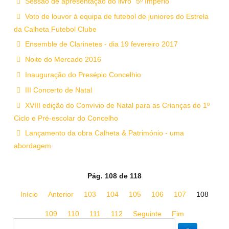
Sessão de apresentação do livro "5º Império"
Voto de louvor à equipa de futebol de juniores do Estrela
da Calheta Futebol Clube
Ensemble de Clarinetes - dia 19 fevereiro 2017
Noite do Mercado 2016
Inauguração do Presépio Concelhio
III Concerto de Natal
XVIII edição do Convívio de Natal para as Crianças do 1º
Ciclo e Pré-escolar do Concelho
Lançamento da obra Calheta & Património - uma
abordagem
Pág. 108 de 118
Início
Anterior
103
104
105
106
107
108
109
110
111
112
Seguinte
Fim