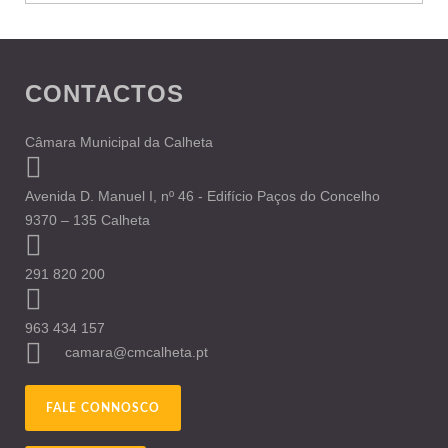
CONTACTOS
Câmara Municipal da Calheta
Avenida D. Manuel I, nº 46 - Edifício Paços do Concelho
9370 – 135 Calheta
291 820 200
963 434 157
camara@cmcalheta.pt
FALE CONNOSCO