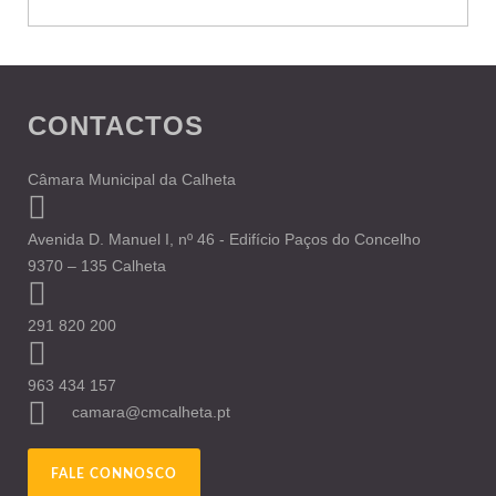
CONTACTOS
Câmara Municipal da Calheta
Avenida D. Manuel I, nº 46 - Edifício Paços do Concelho
9370 – 135 Calheta
291 820 200
963 434 157
camara@cmcalheta.pt
FALE CONNOSCO