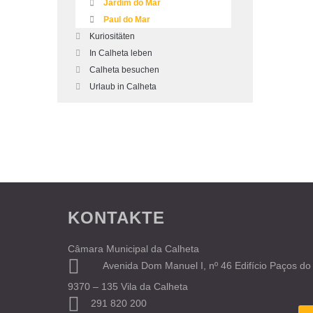
Jardim do Mar
Paul do Mar
Kuriositäten
In Calheta leben
Calheta besuchen
Urlaub in Calheta
KONTAKTE
Câmara Municipal da Calheta
Avenida Dom Manuel I, nº 46 Edifício Paços do
9370 – 135 Vila da Calheta
291 820 200