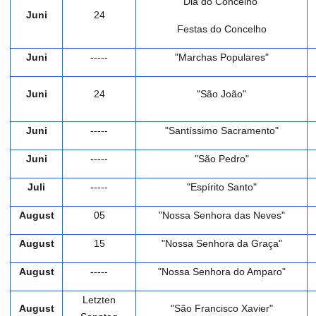
"Dia do Concelho"
Juni
24
Festas do Concelho
Juni
-----
"Marchas Populares"
Juni
24
"São João"
Juni
-----
"Santíssimo Sacramento"
Juni
-----
"São Pedro"
Juli
-----
"Espírito Santo"
August
05
"Nossa Senhora das Neves"
A
ugust
15
"Nossa Senhora da Graça"
A
ugust
-----
"Nossa Senhora do Amparo"
Letzten
A
ugust
"São Francisco Xavier"