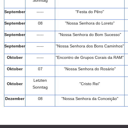
Sonntag
September
-----
"Festa do Pêro"
Septemb
er
08
"Nossa Senhora do Loreto"
Septemb
er
-----
"Nossa Senhora do Bom Sucesso"
Septemb
er
-----
"Nossa Senhora dos Bons Caminhos"
Oktober
-----
"Encontro de Grupos Corais da RAM"
Oktober
07
"Nossa Senhora do Rosário"
Letzten
Oktober
"Cristo Rei"
Sonntag
Dezember
08
"Nossa Senhora da Conceição"