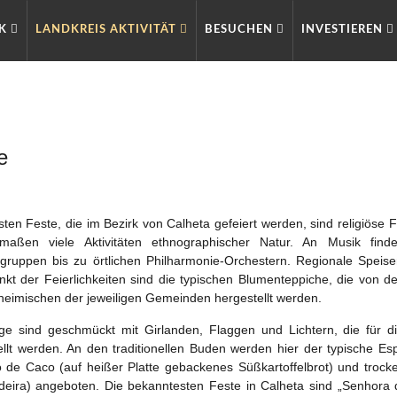
RK
LANDKREIS AKTIVITÄT
BESUCHEN
INVESTIEREN
e
sten Feste, die im Bezirk von Calheta gefeiert werden, sind religiöse F
rmaßen viele Aktivitäten ethnographischer Natur. An Musik find
egruppen bis zu örtlichen Philharmonie-Orchestern. Regionale Speis
kt der Feierlichkeiten sind die typischen Blumenteppiche, die von de
heimischen der jeweiligen Gemeinden hergestellt werden.
e sind geschmückt mit Girlanden, Flaggen und Lichtern, die für di
ellt werden. An den traditionellen Buden werden hier der typische Es
o de Caco (auf heißer Platte gebackenes Süßkartoffelbrot) und tro
deira) angeboten.
Die bekanntesten Feste in Calheta sind „Senhora