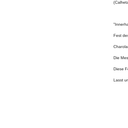
(Calheta
"Innerh
Fest de
Charola
Die Mes
Diese F
Lasst un