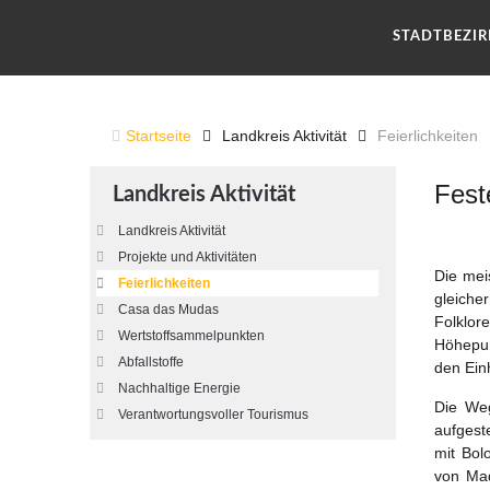
STADTBEZI
Startseite
Landkreis Aktivität
Feierlichkeiten
Fest
Landkreis Aktivität
Landkreis Aktivität
Projekte und Aktivitäten
Die mei
Feierlichkeiten
gleiche
Casa das Mudas
Folklor
Wertstoffsammelpunkten
Höhepun
Abfallstoffe
den Ein
Nachhaltige Energie
Die Weg
Verantwortungsvoller Tourismus
aufgest
mit Bol
von Ma