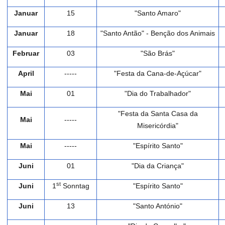
Januar
15
"Santo Amaro"
Januar
18
"Santo Antão" - Benção dos Animais
Februar
03
"São Brás"
April
-----
"Festa da Cana-de-Açúcar"
Mai
01
"Dia do Trabalhador"
"Festa da Santa Casa da
Mai
-----
Misericórdia"
Mai
-----
"Espírito Santo"
Juni
01
"Dia da Criança"
st
Juni
1
Sonntag
"Espírito Santo"
Juni
13
"Santo António"