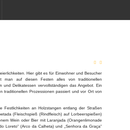
FESTLICHKEITEN
eierlichkeiten. Hier gibt es für Einwohner und Besucher
et man auf diesen Festen alles von traditionellen
en und Delikatessen vervollständigen das Angebot. Ein
n traditionellen Prozessionen passiert und vor Ort von
e Festlichkeiten an Holzstangen entlang der Straßen
petada (Fleischspieß (Rindfleisch) auf Lorbeerspießen)
ckenem Wein oder Bier mit Laranjada (Orangenlimonade
 do Loreto“ (Arco da Calheta) und „Senhora da Graça“