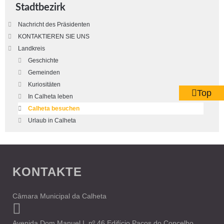
Stadtbezirk
Nachricht des Präsidenten
KONTAKTIEREN SIE UNS
Landkreis
Geschichte
Gemeinden
Kuriositäten
Top
In Calheta leben
Calheta besuchen
Urlaub in Calheta
KONTAKTE
Câmara Municipal da Calheta
Avenida Dom Manuel I, nº 46 Edifício Paços do Concelho,