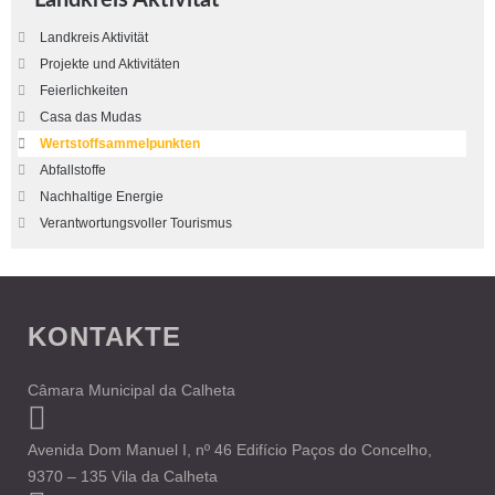
Landkreis Aktivität
Landkreis Aktivität
Projekte und Aktivitäten
Feierlichkeiten
Casa das Mudas
Wertstoffsammelpunkten
Abfallstoffe
Nachhaltige Energie
Verantwortungsvoller Tourismus
KONTAKTE
Câmara Municipal da Calheta
Avenida Dom Manuel I, nº 46 Edifício Paços do Concelho,
9370 – 135 Vila da Calheta