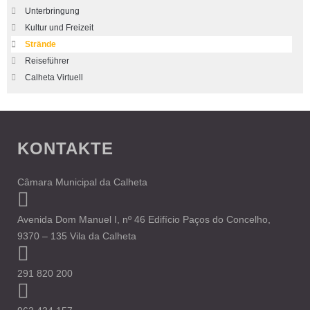
Unterbringung
Kultur und Freizeit
Strände
Reiseführer
Calheta Virtuell
KONTAKTE
Câmara Municipal da Calheta
Avenida Dom Manuel I, nº 46 Edifício Paços do Concelho,
9370 – 135 Vila da Calheta
291 820 200