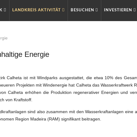
RK
LANDKREIS AKTIVITÄT
BESUCHEN
INVESTIEREN
rgie
haltige Energie
NAC
irk Calheta ist mit Windparks ausgestattet, die etwa 10% des Gesam
neueren Projekten mit Windenergie hat Calheta das Wasserkraftwerk Rab
von Calheta erhöhen die Produktion regenerativer Energien und ver
h von Kraftstoff.
dkraftanlagen sind also zusammen mit den Wasserkraftanlagen eine 
onomen Region Madeira (RAM) signifikant beitragen.