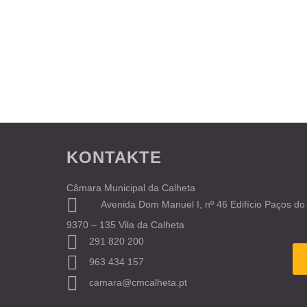
KONTAKTE
Câmara Municipal da Calheta
Avenida Dom Manuel I, nº 46 Edifício Paços do
9370 – 135 Vila da Calheta
291 820 200
963 434 157
camara@cmcalheta.pt